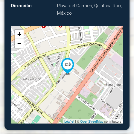
Dirección
Playa del Carmen, Quintana Roo,
México
+
−
Leaflet
| ©
OpenStreetMap
contributors