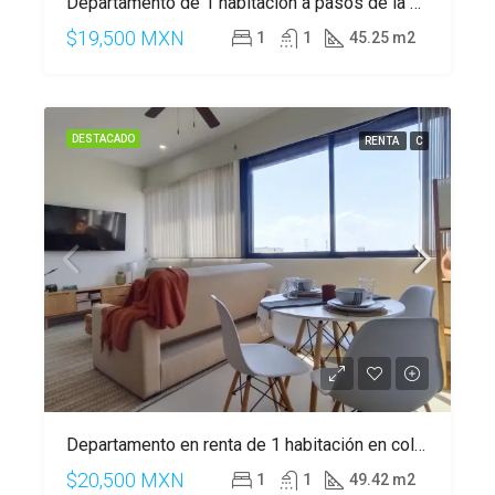
Departamento de 1 habitación a pasos de la 5 Av, Playa del Carmen
$19,500 MXN
1
1
45.25 m2
DESTACADO
RENTA
C
Departamento en renta de 1 habitación en colonia Zazil-Ha.
$20,500 MXN
1
1
49.42 m2