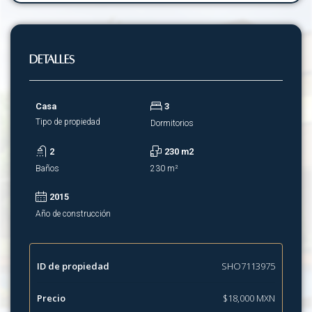
Detalles
Casa
3
Tipo de propiedad
Dormitorios
2
230 m2
Baños
230 m²
2015
Año de construcción
ID de propiedad
SHO7113975
Precio
$18,000 MXN