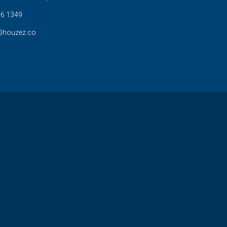
6 1349
@houzez.co