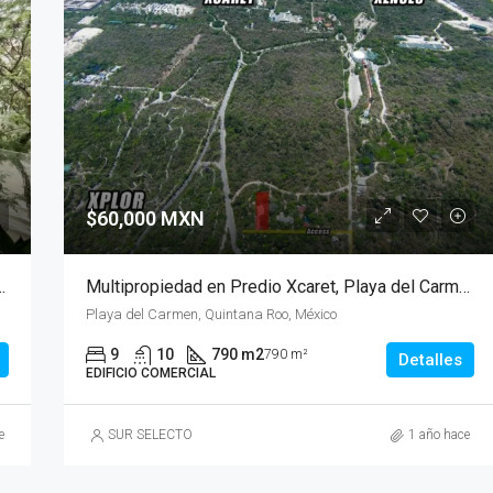
$60,000 MXN
o y listo para mudarse – 2 recámaras
Multipropiedad en Predio Xcaret, Playa del Carmen.
Playa del Carmen, Quintana Roo, México
9
10
790 m2
790 m²
Detalles
EDIFICIO COMERCIAL
e
SUR SELECTO
1 año hace