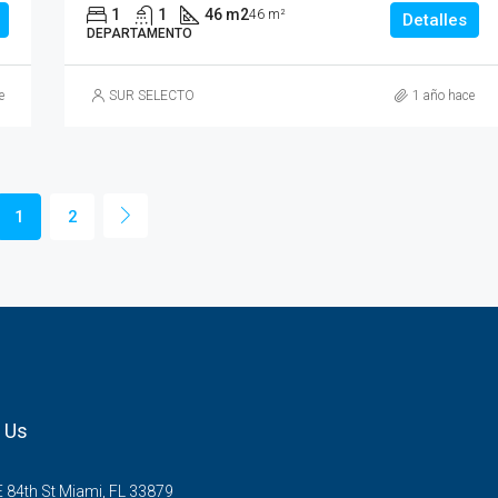
1
1
46 m2
46 m²
Detalles
DEPARTAMENTO
e
SUR SELECTO
1 año hace
1
2
 Us
 84th St Miami, FL 33879