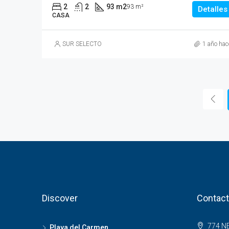
2
2
93 m2
93 m²
Detalles
CASA
SUR SELECTO
1 año hac
Discover
Contact
774 NE
Playa del Carmen