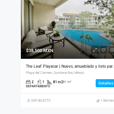
$38,500 MXN
The Leaf Playacar | Nuevo, amueblad
Playa del Carmen, Quintana Roo, México
2
1
81 m2
81 m²
Detalles
DEPARTAMENTO
SUR SELECTO
1 año hac