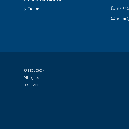
879 45
Tulum
email
© Houzez -
All rights
reserved