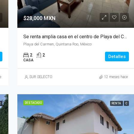
Playa del Carmen, Quintana Roo,
$28,000 MXN
Se renta amplia casa en el centro de Playa del Carmen
Playa del Carmen, Quintana Roo, México
2
2
Detalles
CASA
e
SUR SELECTO
12 meses hace
DESTACADO
C
RENTA
C