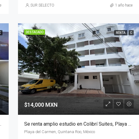
e
SUR SELECTO
1 año hace
DESTACADO
C
RENTA
C
$14,000 MXN
Del Sol, Playa del Carmen
Se renta amplio estudio en Colibrí Suites, Playa del Carmen
Playa del Carmen, Quintana Roo, México