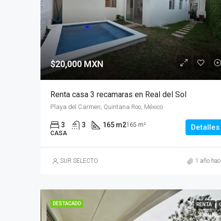
$20,000 MXN
Renta casa 3 recamaras en Real del Sol
Playa del Carmen, Quintana Roo, México
3
3
165 m2
165 m²
Detalles
CASA
SUR SELECTO
1 año hac
DESTACADO
RENTA