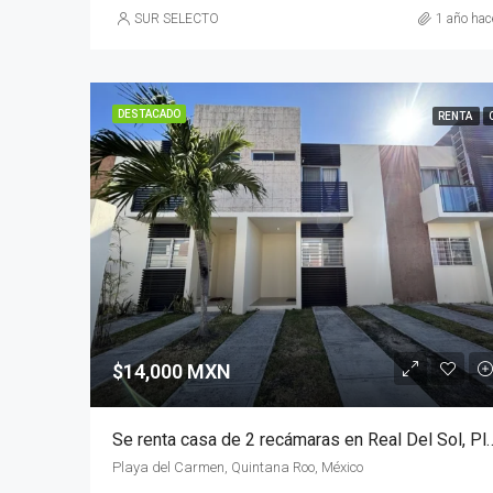
SUR SELECTO
1 año hac
DESTACADO
RENTA
$14,000 MXN
Se renta casa de 2 recámaras en Real 
Playa del Carmen, Quintana Roo, México