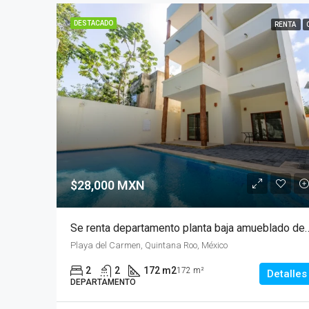
DESTACADO
RENTA
$28,000 MXN
Se renta departamento planta baja amueblado de 2 recamaras 2 
Playa del Carmen, Quintana Roo, México
2
2
172 m2
172 m²
Detalles
DEPARTAMENTO