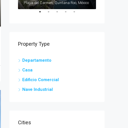
 México
Playa del Carmen, Quintana Roo, México
Playa del Carme
Property Type
Departamento
Casa
Edificio Comercial
Nave Industrial
Cities