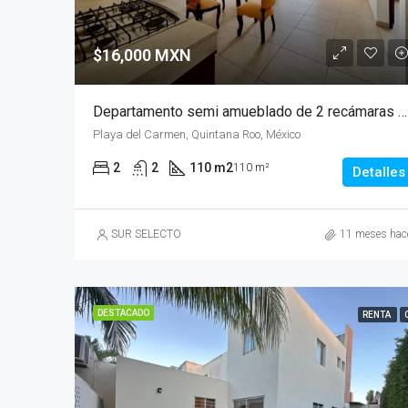
$16,000 MXN
Departamento semi amueblado de 2 recámaras sobre Av Constituyentes, Playa del Carmen
Playa del Carmen, Quintana Roo, México
2
2
110 m2
110 m²
Detalles
SUR SELECTO
11 meses hac
DESTACADO
RENTA