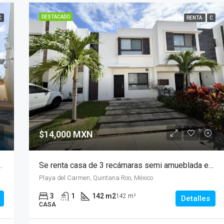
DESTACADO
C
RENTA
C
$14,000 MXN
baños 172 m2 en El Cielo, Playa del Carmen
Se renta casa de 3 recámaras semi amueblada en Playa del Sol, Playa del Carmen
Playa del Carmen, Quintana Roo, México
3
1
142 m2
142 m²
Detalles
CASA