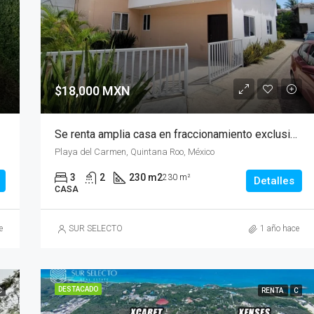
$18,000 MXN
Se renta amplia casa en fraccionamiento exclusivo en Playa del Carmen
Playa del Carmen, Quintana Roo, México
3
2
230 m2
230 m²
Detalles
CASA
e
SUR SELECTO
1 año hace
DESTACADO
C
RENTA
C