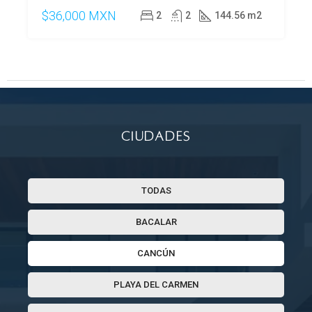
$36,000 MXN
2
2
144.56 m2
Ciudades
TODAS
BACALAR
CANCÚN
PLAYA DEL CARMEN