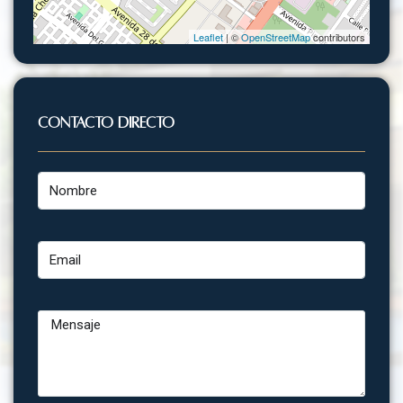
Leaflet
| ©
OpenStreetMap
contributors
Contacto Directo
Nombre
Email
Mensaje