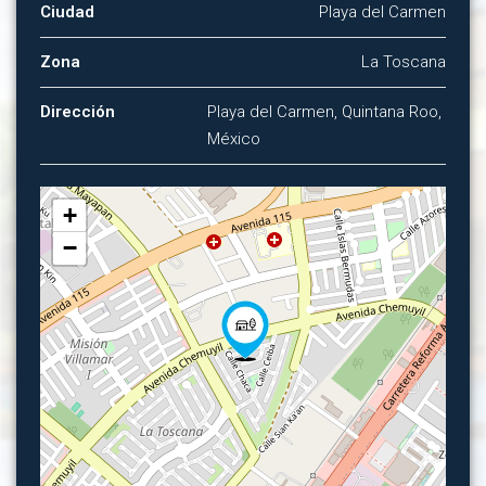
Ciudad
Playa del Carmen
Zona
La Toscana
Dirección
Playa del Carmen, Quintana Roo,
México
+
−