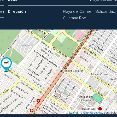
men
Dirección
Playa del Carmen, Solidaridad,
Quintana Roo
Leaflet
| ©
OpenStreetMap
contributo