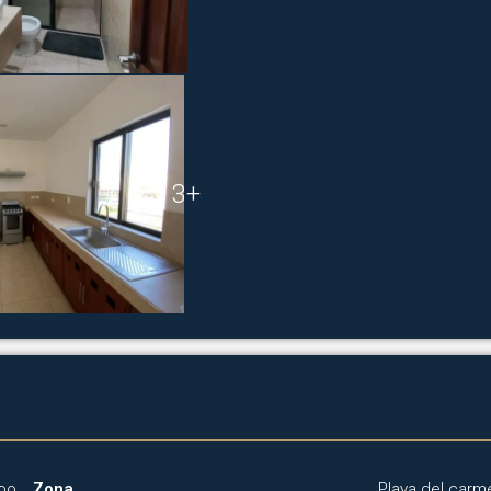
3+
Roo
Zona
Playa del carm