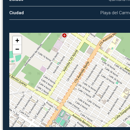
Ciudad
Playa del Car
+
−