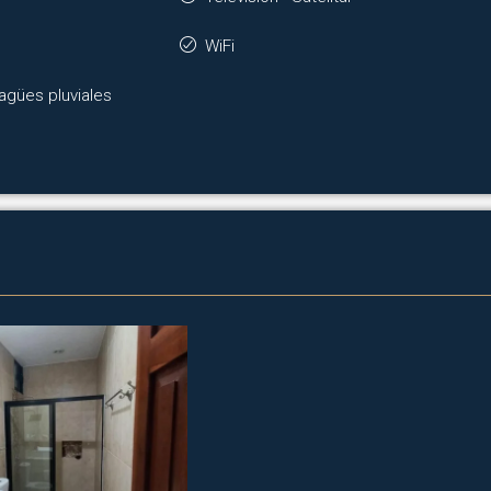
WiFi
gües pluviales