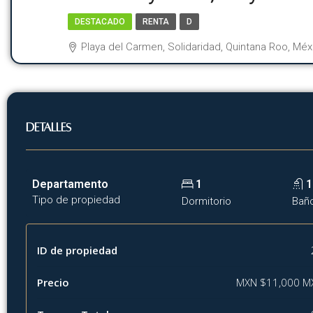
DESTACADO
RENTA
D
Playa del Carmen, Solidaridad, Quintana Roo, Méx
Detalles
Departamento
1
1
Tipo de propiedad
Dormitorio
Bañ
ID de propiedad
Precio
MXN
$11,000 M