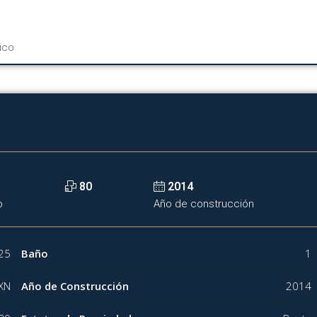
ico
80
2014
o
Año de construcción
25
Baño
1
XN
Año de Construcción
2014