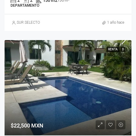
2
2
150 m2
150 m²
DEPARTAMENTO
SUR SELECTO
1 año hace
RENTA
D
$22,500 MXN