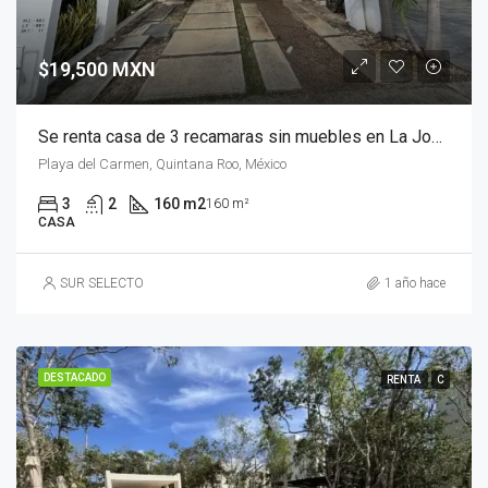
$19,500 MXN
Se renta casa de 3 recamaras sin muebles en La Joya, Playa del Carmen
Playa del Carmen, Quintana Roo, México
3
2
160 m2
160 m²
CASA
SUR SELECTO
1 año hace
DESTACADO
RENTA
C