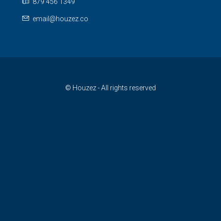
879 456 1349
email@houzez.co
© Houzez - All rights reserved