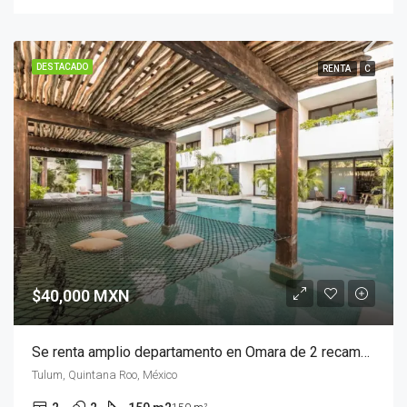
DESTACADO
RENTA
C
$40,000 MXN
Se renta amplio departamento en Omara de 2 recamaras lock off en Aldea Zamá, Tulum
Tulum, Quintana Roo, México