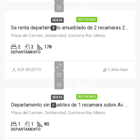
$28,000
MXN
DESTACADO
RENTA
Se renta departamento amueblado de 2 recamaras 2 baños 178 m2 en El Cielo, Playa del Carmen
B
Playa del Carmen, Solidaridad, Quintana Roo, México
2
2
178
DEPARTAMENTO
MXN
SUR SELECTO
2 años hace
$11,000
MXN
DESTACADO
RENTA
Departamento sin muebles de 1 recamara sobre Av Constituyentes, Playa del Carmen
D
Playa del Carmen, Solidaridad, Quintana Roo, México
1
1
80
DEPARTAMENTO