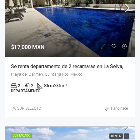
$17,000 MXN
Se renta departamento de 2 recamaras en La Selva, Playa del Carmen
Playa del Carmen, Quintana Roo, México
2
2
86 m2
86 m²
DEPARTAMENTO
SUR SELECTO
1 año hace
DESTACADO
RENTA
C