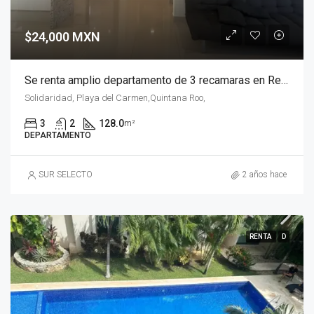
$24,000 MXN
Se renta amplio departamento de 3 recamaras en Residencial Luxia, Playa del Carmen
Solidaridad, Playa del Carmen,Quintana Roo,
3
2
128.0
m²
DEPARTAMENTO
SUR SELECTO
2 años hace
RENTA
D