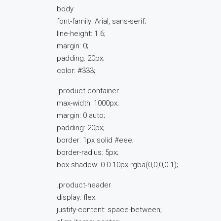
body
font-family: Arial, sans-serif;
line-height: 1.6;
margin: 0;
padding: 20px;
color: #333;
.product-container
max-width: 1000px;
margin: 0 auto;
padding: 20px;
border: 1px solid #eee;
border-radius: 5px;
box-shadow: 0 0 10px rgba(0,0,0,0.1);
.product-header
display: flex;
justify-content: space-between;