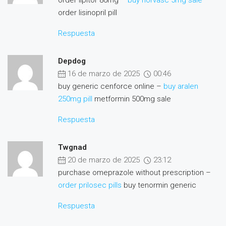
order lipitor 80mg –
buy norvasc 5mg sale
order lisinopril pill
Respuesta
Depdog
16 de marzo de 2025
00:46
buy generic cenforce online –
buy aralen
250mg pill
metformin 500mg sale
Respuesta
Twgnad
20 de marzo de 2025
23:12
purchase omeprazole without prescription –
order prilosec pills
buy tenormin generic
Respuesta