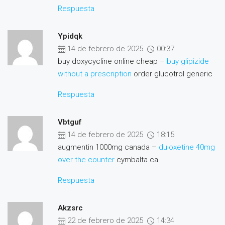
Respuesta
Ypidqk
14 de febrero de 2025
00:37
buy doxycycline online cheap –
buy glipizide
without a prescription
order glucotrol generic
Respuesta
Vbtguf
14 de febrero de 2025
18:15
augmentin 1000mg canada –
duloxetine 40mg
over the counter
cymbalta ca
Respuesta
Akzsrc
22 de febrero de 2025
14:34