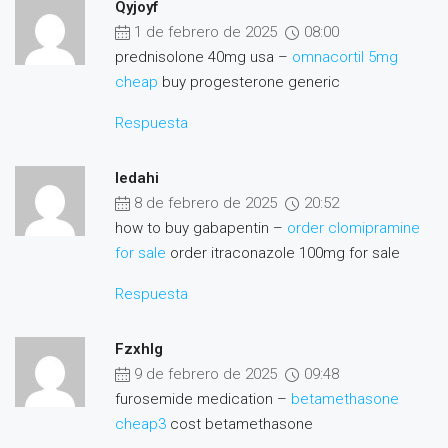
Qyjoyf
1 de febrero de 2025
08:00
prednisolone 40mg usa –
omnacortil 5mg
cheap
buy progesterone generic
Respuesta
Iedahi
8 de febrero de 2025
20:52
how to buy gabapentin –
order clomipramine
for sale
order itraconazole 100mg for sale
Respuesta
Fzxhlg
9 de febrero de 2025
09:48
furosemide medication –
betamethasone
cheap3
cost betamethasone