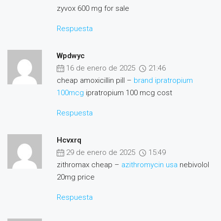
zyvox 600 mg for sale
Respuesta
Wpdwyc
16 de enero de 2025
21:46
cheap amoxicillin pill –
brand ipratropium
100mcg
ipratropium 100 mcg cost
Respuesta
Hcvxrq
29 de enero de 2025
15:49
zithromax cheap –
azithromycin usa
nebivolol
20mg price
Respuesta