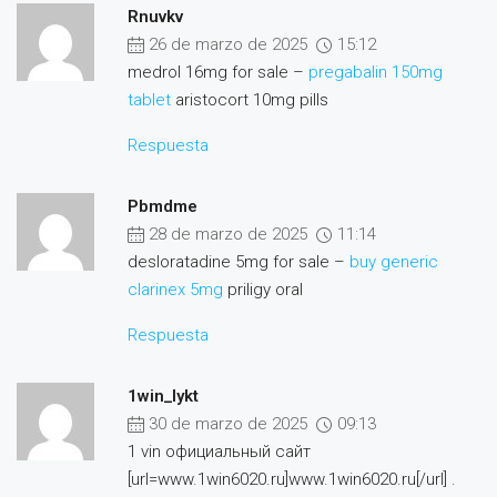
Rnuvkv
26 de marzo de 2025
15:12
medrol 16mg for sale –
pregabalin 150mg
tablet
aristocort 10mg pills
Respuesta
Pbmdme
28 de marzo de 2025
11:14
desloratadine 5mg for sale –
buy generic
clarinex 5mg
priligy oral
Respuesta
1win_lykt
30 de marzo de 2025
09:13
1 vin официальный сайт
[url=www.1win6020.ru]www.1win6020.ru[/url] .