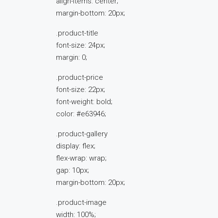
align-items: center;
margin-bottom: 20px;
.product-title
font-size: 24px;
margin: 0;
.product-price
font-size: 22px;
font-weight: bold;
color: #e63946;
.product-gallery
display: flex;
flex-wrap: wrap;
gap: 10px;
margin-bottom: 20px;
.product-image
width: 100%;