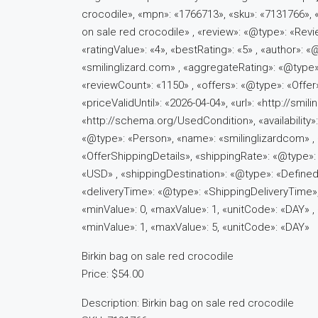
crocodile», «mpn»: «1766713», «sku»: «7131766», 
on sale red crocodile» , «review»: «@type»: «Revi
«ratingValue»: «4», «bestRating»: «5» , «author»: 
«smilinglizard.com» , «aggregateRating»: «@type»:
«reviewCount»: «1150» , «offers»: «@type»: «Offer
«priceValidUntil»: «2026-04-04», «url»: «http://sm
«http://schema.org/UsedCondition», «availability»:
«@type»: «Person», «name»: «smilinglizardcom» , 
«OfferShippingDetails», «shippingRate»: «@type»:
«USD» , «shippingDestination»: «@type»: «Define
«deliveryTime»: «@type»: «ShippingDeliveryTime»,
«minValue»: 0, «maxValue»: 1, «unitCode»: «DAY» ,
«minValue»: 1, «maxValue»: 5, «unitCode»: «DAY»
Birkin bag on sale red crocodile
Price: $54.00
Description: Birkin bag on sale red crocodile