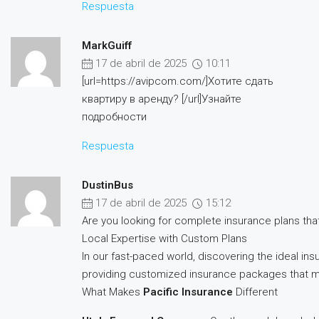
Respuesta
MarkGuiff
17 de abril de 2025
10:11
[url=https://avipcom.com/]Хотите сдать
квартиру в аренду? [/url]Узнайте
подробности
Respuesta
DustinBus
17 de abril de 2025
15:12
Are you looking for complete insurance plans t
Local Expertise with Custom Plans
In our fast-paced world, discovering the ideal ins
providing customized insurance packages that m
What Makes
Pacific Insurance
Different