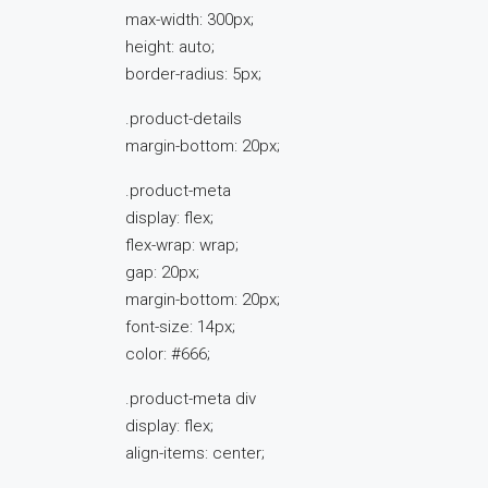
max-width: 300px;
height: auto;
border-radius: 5px;
.product-details
margin-bottom: 20px;
.product-meta
display: flex;
flex-wrap: wrap;
gap: 20px;
margin-bottom: 20px;
font-size: 14px;
color: #666;
.product-meta div
display: flex;
align-items: center;