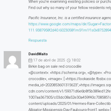
When you’re examining existing policies or purchas
Find out why so many of your fellow residents re
Pacific Insurance, Inc. is a certified insurance agen
https://www.google.com/maps/dir/Sugar+Fact
111.9387958!2d40.6023058!1m5!1m1!1s0x87528
Respuesta
DavidWaito
17 de abril de 2025
18:02
Birkin bag on sale red crocodile
«@context»: «https://schema.org», «@type»: «Prod
crocodile», «image»: [ «https://lookaside.fbsbx
media_id=2020853601315623″,»https://images.sq
cdn.com/content/v1/59371d6e6b8f5b389ed12fe0
1007aa367305/c03dc08a52e30a459f40c7085851c1
content/uploads/2025/01/Hermes-Rare-Collectibl
Alligator-Missipensis-Day-Faubourg-front1.webp» ],