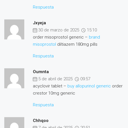
Respuesta
Jxyeja
30 de marzo de 2025
15:10
order misoprostol generic –
brand
misoprostol
diltiazem 180mg pills
Respuesta
Oumnta
5 de abril de 2025
09:57
acyclovir tablet –
buy allopurinol generic
order
crestor 10mg generic
Respuesta
Chhqoo
7 de abril de 2025
20:51