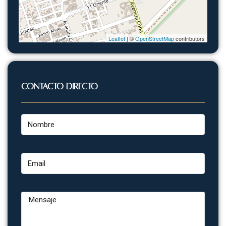
Leaflet
| ©
OpenStreetMap
contributors
Contacto Directo
Nombre
Email
Mensaje