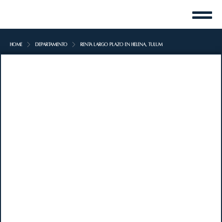
Home
Departamento
Renta largo plazo en Helena, Tulum