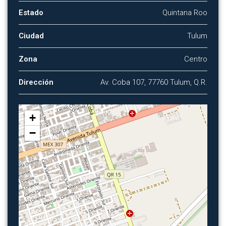
Estado
Quintana Roo
Ciudad
Tulum
Zona
Centro
Dirección
Av. Coba 107, 77760 Tulum, Q.R.
+
−