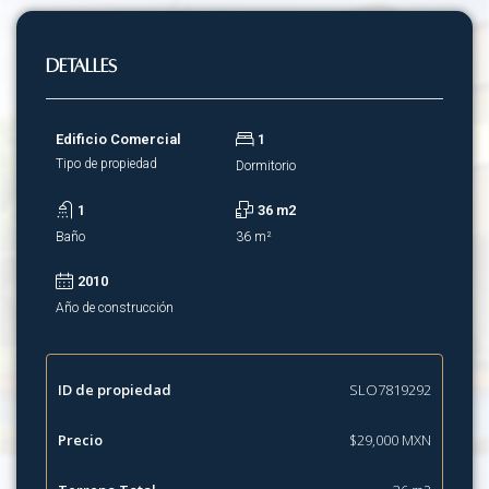
Detalles
Edificio Comercial
1
Tipo de propiedad
Dormitorio
1
36 m2
Baño
36 m²
2010
Año de construcción
ID de propiedad
SLO7819292
Precio
$29,000 MXN