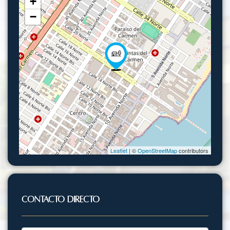
+
−
Leaflet
| ©
OpenStreetMap
contributors
Contacto Directo
Nombre