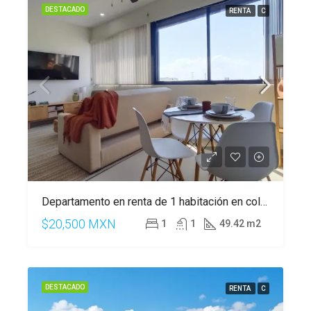
DESTACADO
RENTA
C
Departamento en renta de 1 habitación en colonia Zazil-Ha.
$20,500 MXN
1
1
49.42 m2
DESTACADO
RENTA
C