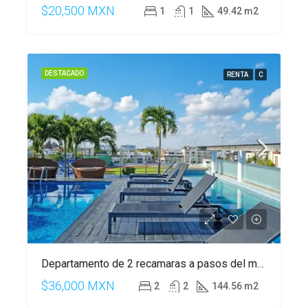
$20,500 MXN
1
1
49.42 m2
DESTACADO
RENTA
C
Departamento de 2 recamaras a pasos del mar en Playa del Carmen
$36,000 MXN
2
2
144.56 m2