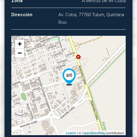
Zona
A Metros de Av Cobá
Dirección
Av. Coba, 77760 Tulum, Quintana
Roo.
+
−
Leaflet
| ©
OpenStreetMap
contributors