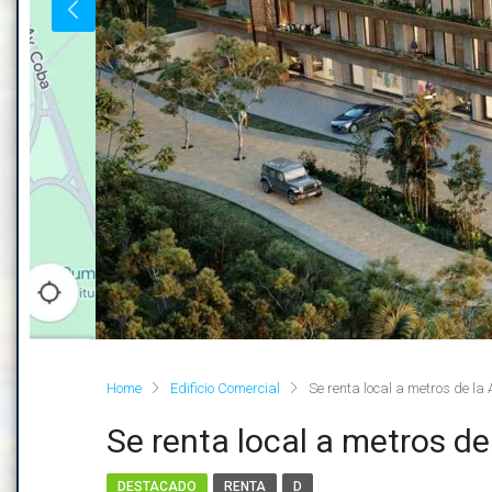
Home
Edificio Comercial
Se renta local a metros de la
Se renta local a metros d
DESTACADO
RENTA
D