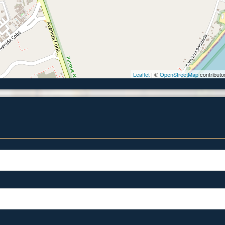
Leaflet
| ©
OpenStreetMap
contributo