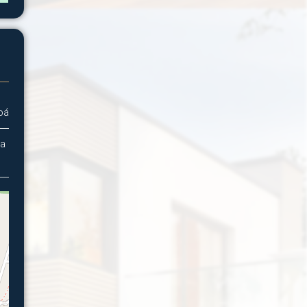
bá
na