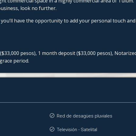
ght commercial space in a highly commercial area of Tulum.
business, look no further.
you’ll have the opportunity to add your personal touch and
($33,000 pesos), 1 month deposit ($33,000 pesos), Notarize
grace period.
Red de desagües pluviales
Televisión - Satelital