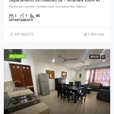
Departamento sin muebles de 1 recamara sobre Av Constituyentes, Playa del Carmen
Playa del Carmen, Solidaridad, Quintana Roo, México
1
1
80
DEPARTAMENTO
SUR SELECTO
2 años hace
DESTACADO
RENTA
D