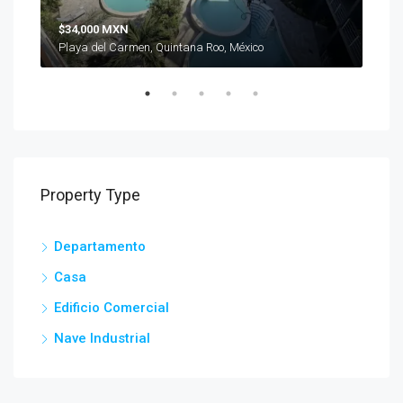
$34,000 MXN
$19
Playa del Carmen, Quintana Roo, México
Play
Property Type
Departamento
Casa
Edificio Comercial
Nave Industrial