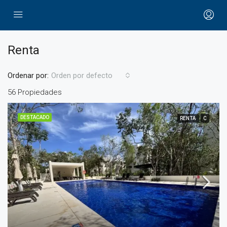
Renta
Ordenar por:
Orden por defecto
56 Propiedades
DESTACADO
RENTA
C