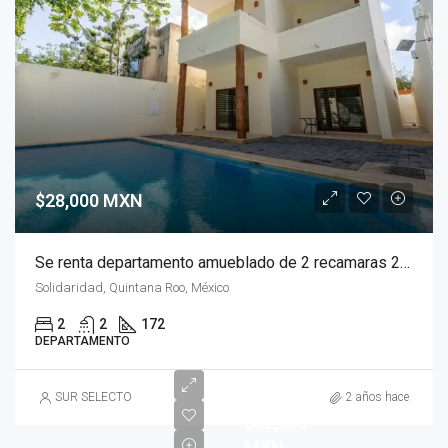
$28,000 MXN
Se renta departamento amueblado de 2 recamaras 2 baños 172 m2 en El Cielo, Playa del Carmen
Solidaridad, Quintana Roo, México
2
2
172
DEPARTAMENTO
SUR SELECTO
2 años hace
$32,500
MXN