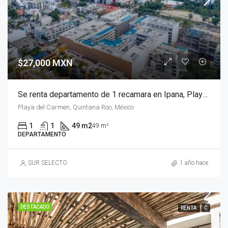
$27,000 MXN
Se renta departamento de 1 recamara en Ipana, Playa del Carmen
Playa del Carmen, Quintana Roo, México
1
1
49 m2
49 m²
DEPARTAMENTO
SUR SELECTO
1 año hace
DESTACADO
RENTA
C