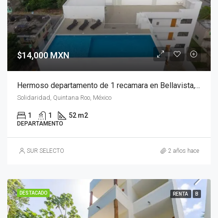
$14,000 MXN
Hermoso departamento de 1 recamara en Bellavista, Playa del Carmen
Solidaridad, Quintana Roo, México
1
1
52 m2
DEPARTAMENTO
SUR SELECTO
2 años hace
DESTACADO
RENTA
B