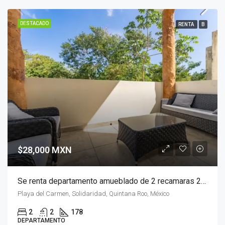
DESTACADO
RENTA
B
$28,000 MXN
Se renta departamento amueblado de 2 recamaras 2 baños 178 m2 en El Cielo, Playa del Carmen
Playa del Carmen, Solidaridad, Quintana Roo, México
2
2
178
DEPARTAMENTO