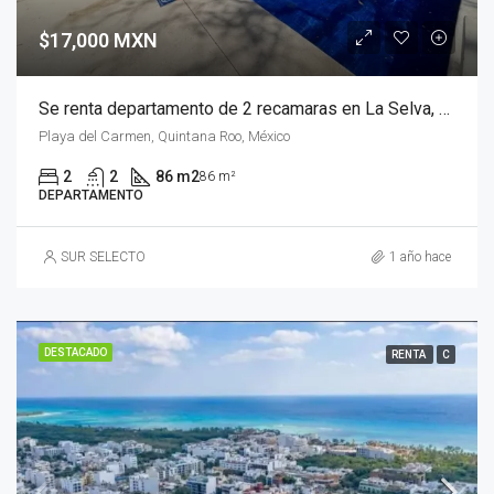
$17,000 MXN
Se renta departamento de 2 recamaras en La Selva, Playa del Carmen
Playa del Carmen, Quintana Roo, México
2
2
86 m2
86 m²
DEPARTAMENTO
SUR SELECTO
1 año hace
DESTACADO
RENTA
C