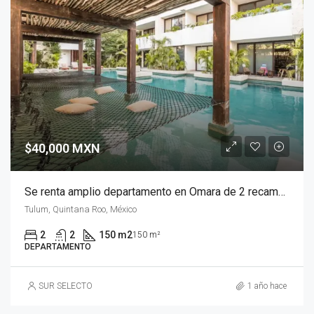
$40,000 MXN
Se renta amplio departamento en Omara de 2 recamaras lock off en Aldea Zamá, Tulum
Tulum, Quintana Roo, México
2
2
150 m2
150 m²
DEPARTAMENTO
SUR SELECTO
1 año hace