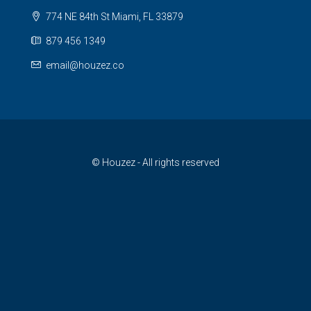
774 NE 84th St Miami, FL 33879
879 456 1349
email@houzez.co
© Houzez - All rights reserved