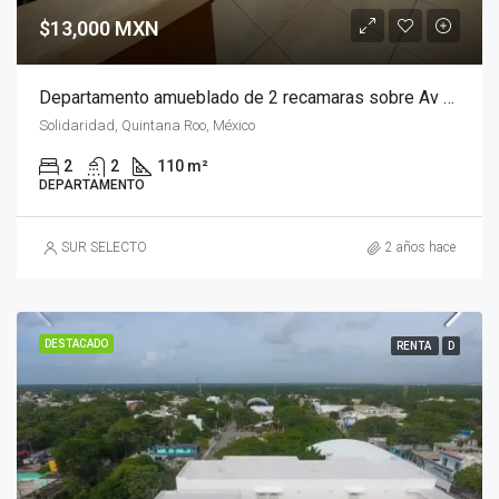
$13,000 MXN
Departamento amueblado de 2 recamaras sobre Av Constituyentes, Playa del Carmen
Solidaridad, Quintana Roo, México
2
2
110 m²
DEPARTAMENTO
SUR SELECTO
2 años hace
DESTACADO
RENTA
D