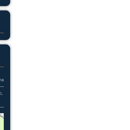
na
o,