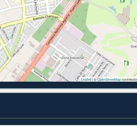
Leaflet
| ©
OpenStreetMap
contributo