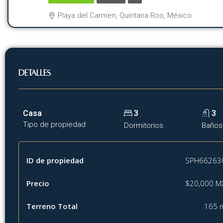
Playa del Carmen, Quintana Roo, México
Detalles
Casa
3
3
Tipo de propiedad
Dormitorios
Baños
ID de propiedad
SPH66263
Precio
$20,000 M
Terreno Total
165 