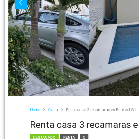
Home
Casa
Renta casa 3 recamaras en Real del Sol
Renta casa 3 recamaras en
DESTACADO
RENTA
C