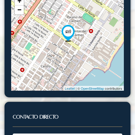
+
−
Leaflet
| ©
OpenStreetMap
contributors
Contacto Directo
Nombre