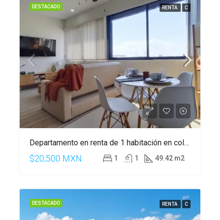
DESTACADO
RENTA
C
Departamento en renta de 1 habitación en colonia Zazil-Ha.
$20,500 MXN
1
1
49.42 m2
DESTACADO
RENTA
C