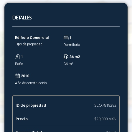
Detalles
Edificio Comercial
1
Tipo de propiedad
Dormitorio
1
36 m2
Baño
36 m²
2010
Año de construcción
ID de propiedad
SLO7819292
Precio
$29,000 MXN